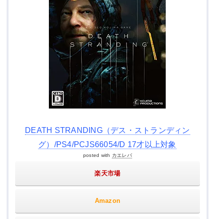
DEATH STRANDING（デス・ストランディン
グ）/PS4/PCJS66054/D 17才以上対象
posted with
カエレバ
楽天市場
Amazon