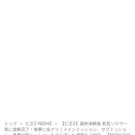
トップ
>
仁王2 NIOH2
>
【仁王2】最終体験版 初見ソロで一
気に攻略完了！無事に全クリ！メインミッション、サブミッショ
ン、逢魔が時ミッションをクリアした感想をご紹介。【NIOH 2/ダ