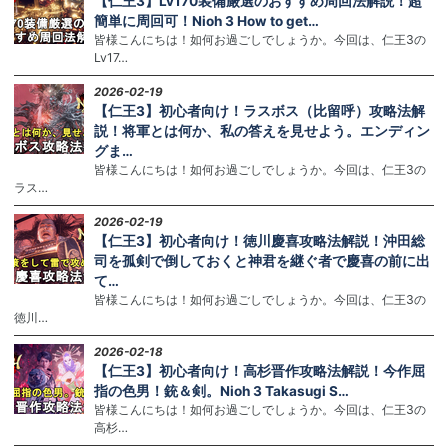
【仁王3】Lv170装備厳選のおすすめ周回法解説！超
簡単に周回可！Nioh 3 How to get…
皆様こんにちは！如何お過ごしでしょうか。今回は、仁王3の
Lv17…
2026-02-19
【仁王3】初心者向け！ラスボス（比留呼）攻略法解
説！将軍とは何か、私の答えを見せよう。エンディン
グま…
皆様こんにちは！如何お過ごしでしょうか。今回は、仁王3の
ラス…
2026-02-19
【仁王3】初心者向け！徳川慶喜攻略法解説！沖田総
司を孤剣で倒しておくと神君を継ぐ者で慶喜の前に出
て…
皆様こんにちは！如何お過ごしでしょうか。今回は、仁王3の
徳川…
2026-02-18
【仁王3】初心者向け！高杉晋作攻略法解説！今作屈
指の色男！銃＆剣。Nioh 3 Takasugi S…
皆様こんにちは！如何お過ごしでしょうか。今回は、仁王3の
高杉…