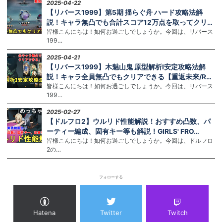
2025-04-22
【リバース1999】第5期 揺らぐ舟 ハード攻略法解
説！キャラ無凸でも合計スコア12万点を取ってクリ…
皆様こんにちは！如何お過ごしでしょうか。今回は、リバース
199…
2025-04-21
【リバース1999】木魅山鬼 原型解析Ⅰ安定攻略法解
説！キャラ全員無凸でもクリアできる【重返未来/R…
皆様こんにちは！如何お過ごしでしょうか。今回は、リバース
199…
2025-02-27
【ドルフロ2】ウルリド性能解説！おすすめ凸数、パ
ーティー編成、固有キー等も解説！GIRLS' FRO…
皆様こんにちは！如何お過ごしでしょうか。今回は、ドルフロ
2の…
フォローする
Hatena
Twitter
Twitch