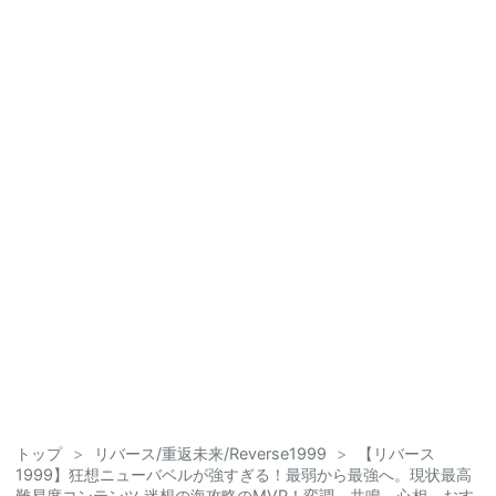
トップ
>
リバース/重返未来/Reverse1999
>
【リバース
1999】狂想ニューバベルが強すぎる！最弱から最強へ。現状最高
難易度コンテンツ 迷想の海攻略のMVP！変調、共鳴、心相、おす