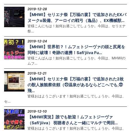
2019-12-28
【MHWI】セリエナ祭【万福の宴】で追加されたEXバ
ヌークα装備、アーロイの戦弓（逸品）、EX機械獣…
皆様こんにちは！如何お過ごしでしょうか。今回は、セリエナ
祭…
2019-12-24
【MHWI】世界初？！ムフェトジーヴァの頭と尻尾を
同時に破壊！奇跡の連携！Safi'jiiva Fu…
皆様こんばんは！如何お過ごしでしょうか。今回は、MHWIの
ムフ…
2019-12-21
【MHWI】セリエナ祭【万福の宴】で追加された2枚
の獣人族観察依頼（㉑温泉があるならどこへでも,㉒
飛…
皆様おはようございます！如何お過ごしでしょうか。今回は、
セ…
2019-12-10
【MHWI実況】誰でも歓迎！ムフェトジーヴァ
（Safi'jiiva） 視聴者さんと一緒にマルチで周回…
皆様おはようございます！如何お過ごしでしょうか。今回は、