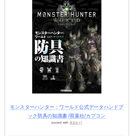
モンスターハンター：ワールド公式データハンドブ
ック防具の知識書 /双葉社/カプコン
posted with
カエレバ